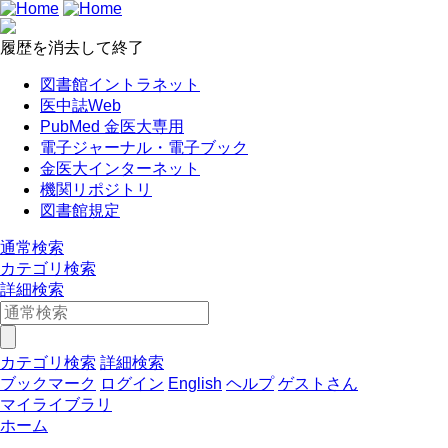
履歴を消去して終了
図書館イントラネット
医中誌Web
PubMed 金医大専用
電子ジャーナル・電子ブック
金医大インターネット
機関リポジトリ
図書館規定
通常検索
カテゴリ検索
詳細検索
カテゴリ検索
詳細検索
ブックマーク
ログイン
English
ヘルプ
ゲストさん
マイライブラリ
ホーム