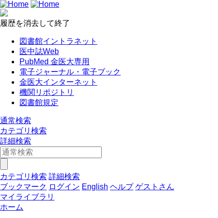
履歴を消去して終了
図書館イントラネット
医中誌Web
PubMed 金医大専用
電子ジャーナル・電子ブック
金医大インターネット
機関リポジトリ
図書館規定
通常検索
カテゴリ検索
詳細検索
カテゴリ検索
詳細検索
ブックマーク
ログイン
English
ヘルプ
ゲストさん
マイライブラリ
ホーム