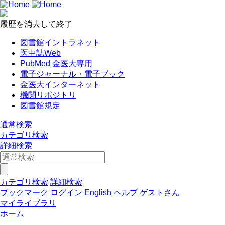
履歴を消去して終了
図書館イントラネット
医中誌Web
PubMed 金医大専用
電子ジャーナル・電子ブック
金医大インターネット
機関リポジトリ
図書館規定
通常検索
カテゴリ検索
詳細検索
カテゴリ検索
詳細検索
ブックマーク
ログイン
English
ヘルプ
ゲストさん
マイライブラリ
ホーム