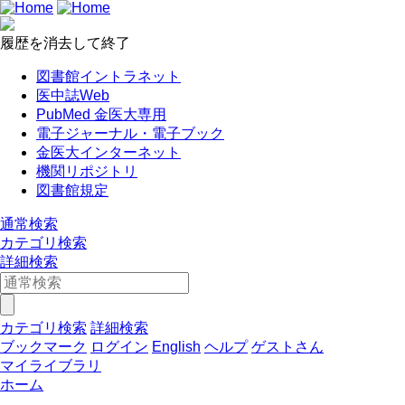
履歴を消去して終了
図書館イントラネット
医中誌Web
PubMed 金医大専用
電子ジャーナル・電子ブック
金医大インターネット
機関リポジトリ
図書館規定
通常検索
カテゴリ検索
詳細検索
カテゴリ検索
詳細検索
ブックマーク
ログイン
English
ヘルプ
ゲストさん
マイライブラリ
ホーム