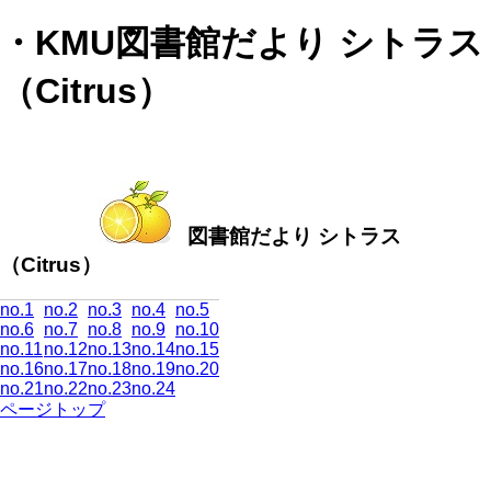
・KMU図書館だより シトラス
（Citrus）
図書館だより シトラス
（Citrus）
no.1
no.2
no.3
no.4
no.5
no.6
no.7
no.8
no.9
no.10
no.11
no.12
no.13
no.14
no.15
no.16
no.17
no.18
no.19
no.20
no.21
no.22
no.23
no.24
ページトップ