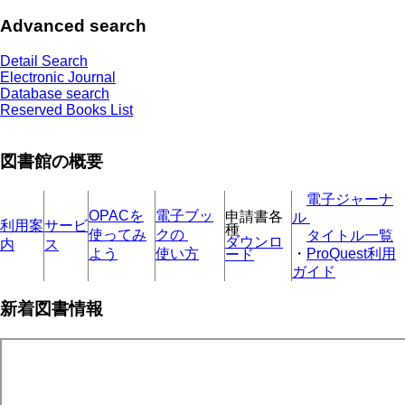
Advanced search
Detail Search
Electronic Journal
Database search
Reserved Books List
図書館の概要
電子ジャーナ
OPACを
電子ブッ
申請書各
ル
利用案
サービ
種
使ってみ
クの
タイトル一覧
ダウンロ
内
ス
よう
使い方
・
ProQuest利用
ード
ガイド
新着図書情報