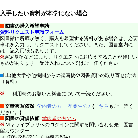
入手したい資料が本学にない場合
図書の購入希望申請
資料リクエスト申請フォーム
図書館に所蔵が無く、購入を希望する資料がある場合は、必要
事項を入力し、リクエストしてください。また、図書室内に
は、記入用紙もあります。
※
選定基準などにより、リクエストにお応えすることが難しい
ものがあります。受け入れについてはご一任ください。
ILL(他大学や他機関からの複写物や図書資料の取り寄せ)方法
（有料）
※
ILL利用時のお願いと料金について
一読ください。
文献複写依頼
学内者の方
卒業生の方
(
こちら
もご一読く
ださい。
)
図書の貸借依頼
学内者の方のみ
※
Ｍｙライブラリへのログインに関する問い合わせ先：図書
館カウンター
℡: 076-286-2211（ 内線22804）