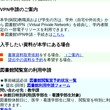
VPN申請のご案内
本学(病院)教職員および学生の方は、学外（自宅や外出先）か
ら 図書館VPN（Virtual Private Network）を経由し、学内者限
定の 一部電子リソースを利用できます。
図書館VPN申請・手続きは
こちら
入手したい資料が本学にある場合
書庫資料取寄依頼
をする場合。
（ご案内）
貸出中の資料を予約
を希望する場合。
図書館閲覧室の利用申請
★事前確認必須
図書館閲覧室予約状況一覧
★ 提出 (回答)
図書館利用申請フォーム
問い合わせ先：教学課
■
休館日特別利用(医学部生・看護学部生対象)
図書館休館日に、医学・看護学部生に限り、閲覧室を特別に利
用できます。
案内文