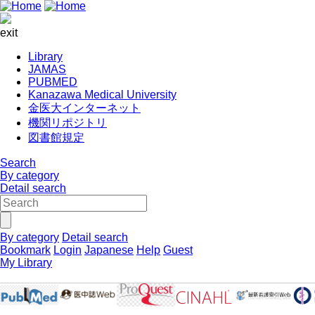
exit
Library
JAMAS
PUBMED
Kanazawa Medical University
金医大インターネット
機関リポジトリ
図書館規定
Search
By category
Detail search
By category
Detail search
Bookmark
Login
Japanese
Help
Guest
My Library