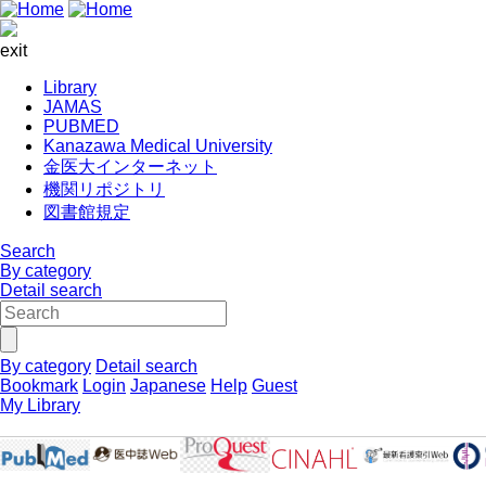
exit
Library
JAMAS
PUBMED
Kanazawa Medical University
金医大インターネット
機関リポジトリ
図書館規定
Search
By category
Detail search
By category
Detail search
Bookmark
Login
Japanese
Help
Guest
My Library