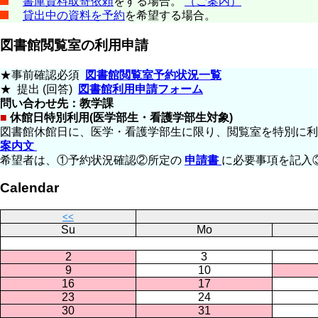
書庫資料取寄依頼
をする場合。
（ご案内）
貸出中の資料を予約
を希望する場合。
図書館閲覧室の利用申請
★事前確認必須
図書館閲覧室予約状況一覧
★ 提出 (回答)
図書館利用申請フォーム
問い合わせ先：教学課
■
休館日特別利用(医学部生・看護学部生対象)
図書館休館日に、医学・看護学部生に限り、閲覧室を特別に
案内文
希望者は、①予約状況確認②所定の
申請書
に必要事項を記入
Calendar
<<
Su
Mo
2
3
9
10
16
17
23
24
30
31