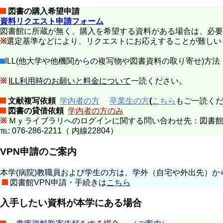
図書の購入希望申請
資料リクエスト申請フォーム
図書館に所蔵が無く、購入を希望する資料がある場合は、必要
※
選定基準などにより、リクエストにお応えすることが難しい
ILL(他大学や他機関からの複写物や図書資料の取り寄せ)方法
※
ILL利用時のお願いと料金について
一読ください。
文献複写依頼
学内者の方
卒業生の方
(
こちら
もご一読く
図書の貸借依頼
学内者の方のみ
※
Ｍｙライブラリへのログインに関する問い合わせ先：図書
℡: 076-286-2211（ 内線22804）
VPN申請のご案内
本学(病院)教職員および学生の方は、学外（自宅や外出先）から 図書館
図書館VPN申請・手続きは
こちら
入手したい資料が本学にある場合